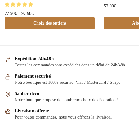
52.90
€
77.90
€
–
97.90
€
Choix des options
Ajo
Expédition 24h/48h
Toutes les commandes sont expédiées dans un délai de 24h/48h.
Paiement sécurisé
Notre boutique est 100% sécurisé. Visa / Mastercard / Stripe
Sablier déco
Notre boutique propose de nombreux choix de décoration !
Livraison offerte
Pour toutes commandes, nous vous offrons la livraison.