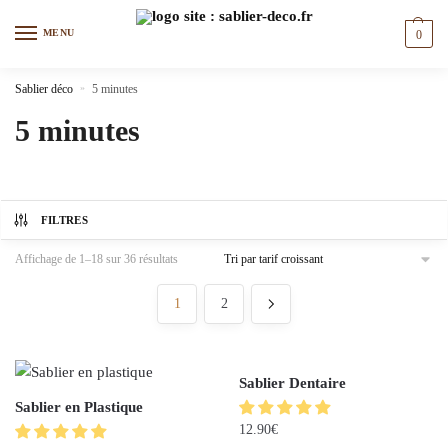
MENU
0
Sablier déco
»
5 minutes
5 minutes
FILTRES
Affichage de 1–18 sur 36 résultats
1
2
Sablier Dentaire
Sablier en Plastique
12.90
€