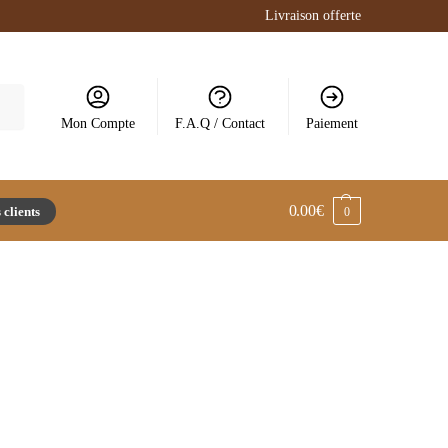
Livraison offerte
Mon Compte
F.A.Q / Contact
Paiement
0.00
€
 clients
0