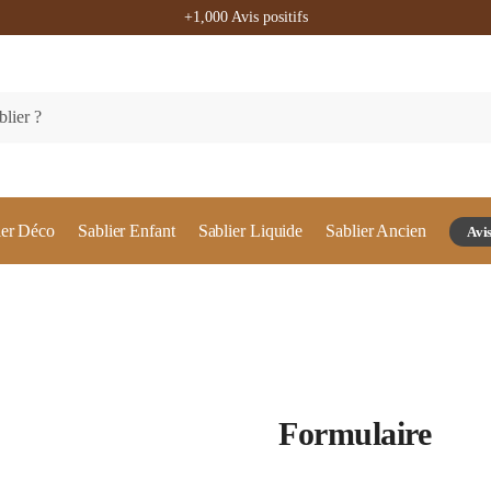
+1,000 Avis positifs
ier Déco
Sablier Enfant
Sablier Liquide
Sablier Ancien
Avis
Formulaire