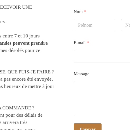
RECEVOIR UNE
Nom
*
rs.
Prénom
Nom
 entre 7 et 10 jours
E-mail
*
ndes peuvent prendre
es désolés pour ce
E, QUE PUIS-JE FAIRE ?
Message
a pas encore été envoyée,
s heureux de mettre à jour
A COMMANDE ?
nt pour des délais de
 arrivera très
Envoyer
oujours pas reçus,