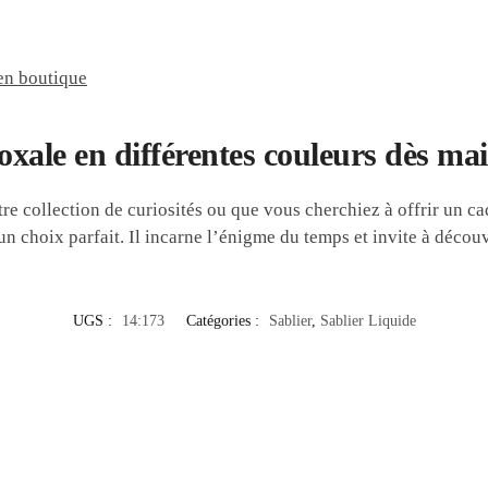
en boutique
xale en différentes couleurs dès ma
tre collection de curiosités ou que vous cherchiez à offrir un 
un choix parfait. Il incarne l’énigme du temps et invite à découv
UGS :
14:173
Catégories :
Sablier
,
Sablier Liquide