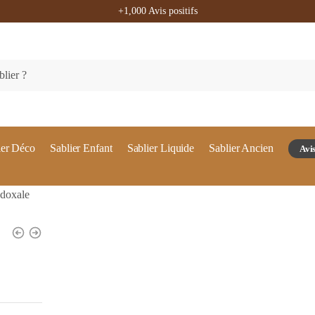
+1,000 Avis positifs
ier Déco
Sablier Enfant
Sablier Liquide
Sablier Ancien
Avis
adoxale