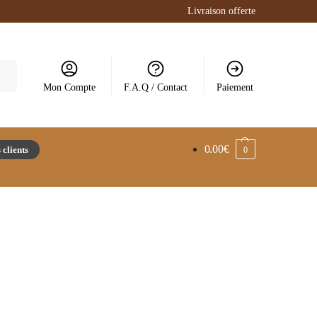
Livraison offerte
Mon Compte
F.A.Q / Contact
Paiement
0.00
€
 clients
0