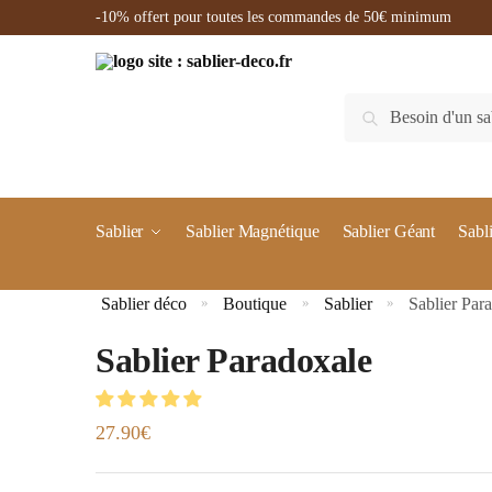
-10% offert pour toutes les commandes de 50€ minimum
Recherche
Sablier
Sablier Magnétique
Sablier Géant
Sabl
Sablier déco
Boutique
Sablier
Sablier Par
»
»
»
Sablier Paradoxale
27.90
€