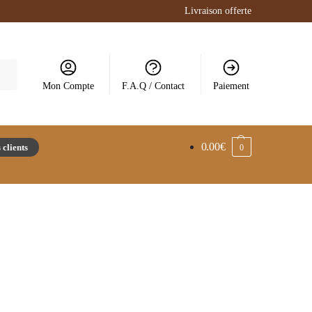
Livraison offerte
Mon Compte
F.A.Q / Contact
Paiement
0.00
€
 clients
0