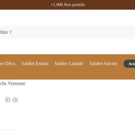
+1,000 Avis positifs
ier Déco
Sablier Enfant
Sablier Liquide
Sablier Ancien
Avis
uche Ventouse
🔍