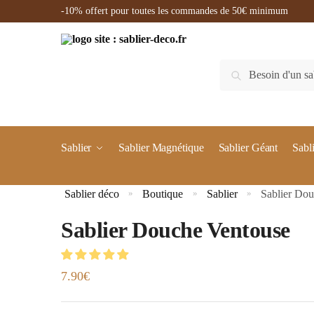
-10% offert pour toutes les commandes de 50€ minimum
Recherche
Sablier
Sablier Magnétique
Sablier Géant
Sabl
Sablier déco
Boutique
Sablier
Sablier Do
»
»
»
Sablier Douche Ventouse
7.90
€