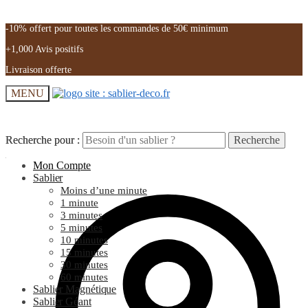
-10% offert pour toutes les commandes de 50€ minimum
+1,000 Avis positifs
Livraison offerte
MENU
Recherche pour :
Recherche pour :
Recherche
Recherche
Mon Compte
Sablier
Moins d’une minute
1 minute
3 minutes
5 minutes
10 minutes
15 minutes
30 minutes
60 minutes
Sablier Magnétique
Sablier Géant