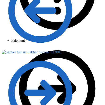
Paiement
Sablier Tunisie
32.90
€