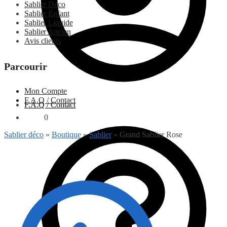
Sablier Déco
Sablier Enfant
Sablier Liquide
Sablier Ancien
Avis clients
Parcourir
Mon Compte
F.A.Q / Contact
F.A.Q / Contact
0.00
€
0
Sablier déco
»
Boutique
»
Sablier
»
Grand Sablier Rose