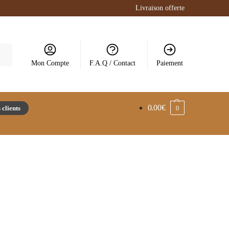
Livraison offerte
Mon Compte
F.A.Q / Contact
Paiement
0.00
€
 clients
0