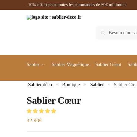
-10% offert pour toutes les commandes de 50€ minimum
Recherche
Sablier
Sablier Magnétique
Sablier Géant
Sabl
Sablier déco
Boutique
Sablier
Sablier Cœ
»
»
»
Sablier Cœur
32.90
€