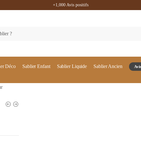
+1,000 Avis positifs
ier Déco
Sablier Enfant
Sablier Liquide
Sablier Ancien
Avis
ur