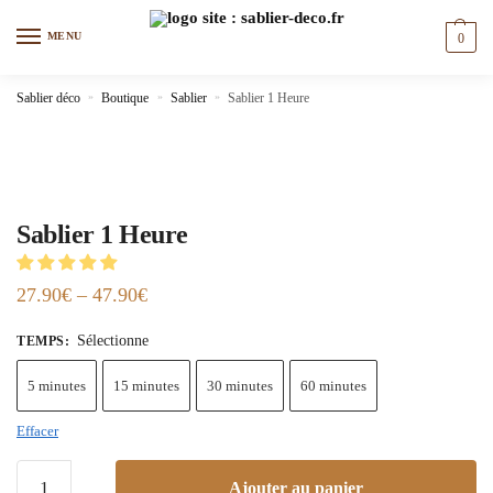
Skip
Skip
to
to
MENU
0
navigation
content
Sablier déco
»
Boutique
»
Sablier
»
Sablier 1 Heure
Sablier 1 Heure
27.90
€
–
47.90
€
Sélectionne
TEMPS
:
5 minutes
15 minutes
30 minutes
60 minutes
Effacer
quantité
Ajouter au panier