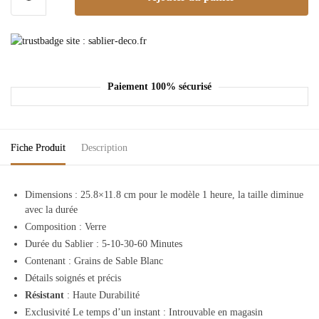
de
Sablier
1
Heure
Paiement 100% sécurisé
Fiche Produit
Description
Dimensions :
25.8×11.8 cm pour le modèle 1 heure, la taille diminue
avec la durée
Composition :
Verre
Durée du Sablier : 5-10-30-60 Minutes
Contenant : Grains de Sable Blanc
Détails soignés et précis
Résistant
: Haute Durabilité
Exclusivité Le temps d’un instant :
Introuvable en magasin