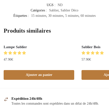
UGS :
ND
Catégories :
Sablier
,
Sablier Déco
Étiquettes :
15 minutes
,
30 minutes
,
5 minutes
,
60 minutes
Produits similaires
Lampe Sablier
Sablier Bois
47.90
€
57.90
€
Ajouter au panier
Ajo
Expédition 24h/48h
Toutes les commandes sont expédiées dans un délai de 24h/48h.